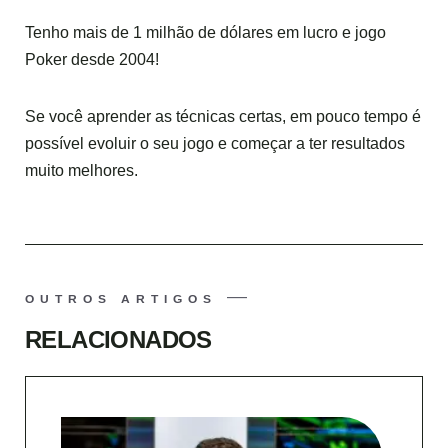
Tenho mais de 1 milhão de dólares em lucro e jogo
Poker desde 2004!
Se você aprender as técnicas certas, em pouco tempo é
possível evoluir o seu jogo e começar a ter resultados
muito melhores.
OUTROS ARTIGOS
RELACIONADOS