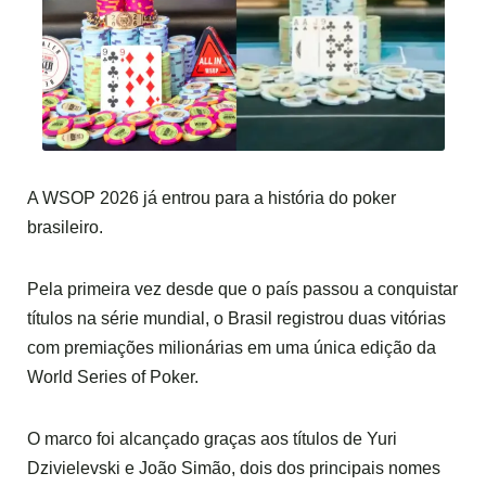
A WSOP 2026 já entrou para a história do poker
brasileiro.
Pela primeira vez desde que o país passou a conquistar
títulos na série mundial, o Brasil registrou duas vitórias
com premiações milionárias em uma única edição da
World Series of Poker.
O marco foi alcançado graças aos títulos de Yuri
Dzivielevski e João Simão, dois dos principais nomes