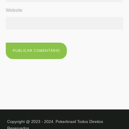
Website
Copyright @ 2023 - 2024. Pokerbrasil Todos Direitos
Reservados