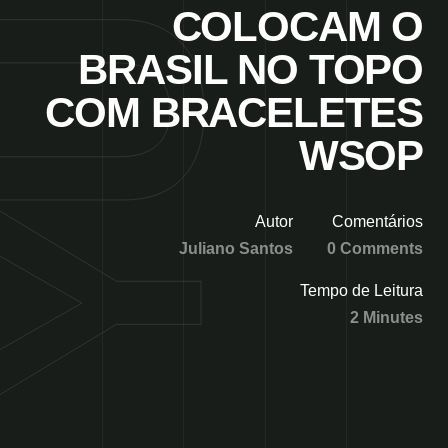
COLOCAM O
BRASIL NO TOPO
COM BRACELETES
WSOP
Autor
Comentários
Juliano Santos
0 Comments
Tempo de Leitura
2 Minutes