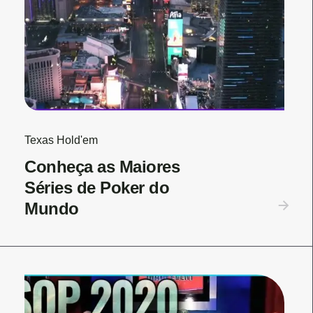
Texas Hold'em
Conheça as Maiores
Séries de Poker do
Mundo