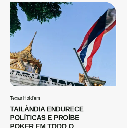
Texas Hold'em
TAILÂNDIA ENDURECE
POLÍTICAS E PROÍBE
POKER EM TODO O