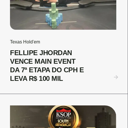
Texas Hold'em
FELLIPE JHORDAN
VENCE MAIN EVENT
DA 7ª ETAPA DO CPH E
LEVA R$ 100 MIL