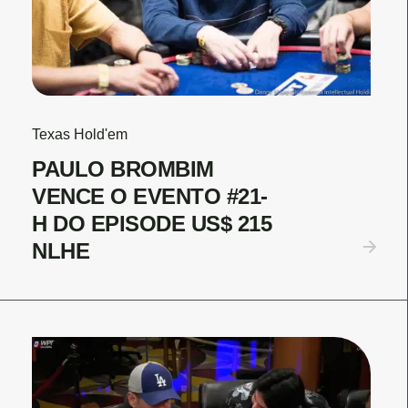
Texas Hold'em
PAULO BROMBIM
VENCE O EVENTO #21-
H DO EPISODE US$ 215
NLHE