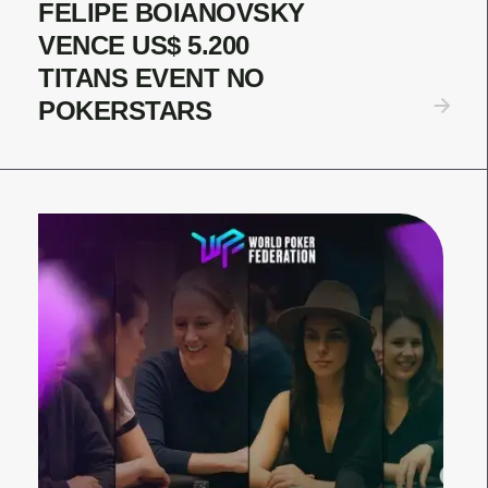
FELIPE BOIANOVSKY
VENCE US$ 5.200
TITANS EVENT NO
POKERSTARS