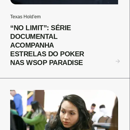
Texas Hold'em
“NO LIMIT”: SÉRIE
DOCUMENTAL
ACOMPANHA
ESTRELAS DO POKER
NAS WSOP PARADISE