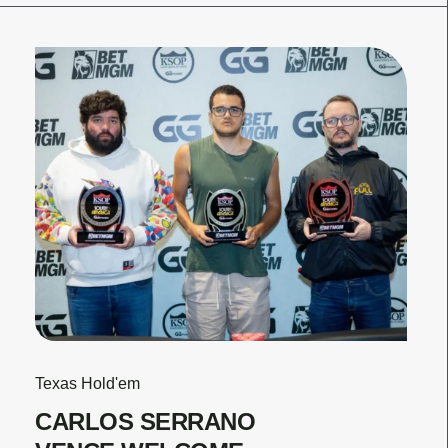
Texas Hold'em
CARLOS SERRANO