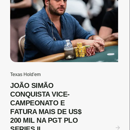
Texas Hold'em
JOÃO SIMÃO
CONQUISTA VICE-
CAMPEONATO E
FATURA MAIS DE US$
200 MIL NA PGT PLO
SERIES II