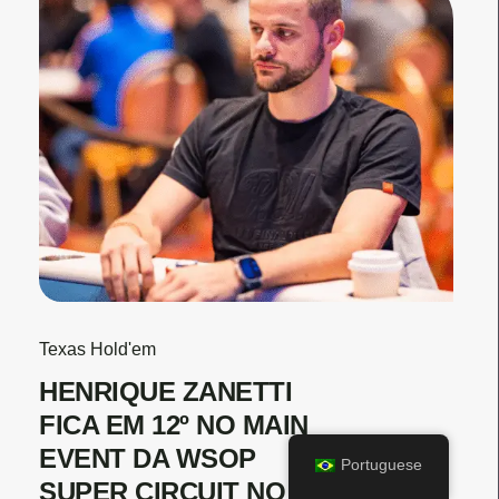
Texas Hold'em
HENRIQUE ZANETTI
FICA EM 12º NO MAIN
EVENT DA WSOP
Portuguese
SUPER CIRCUIT NO