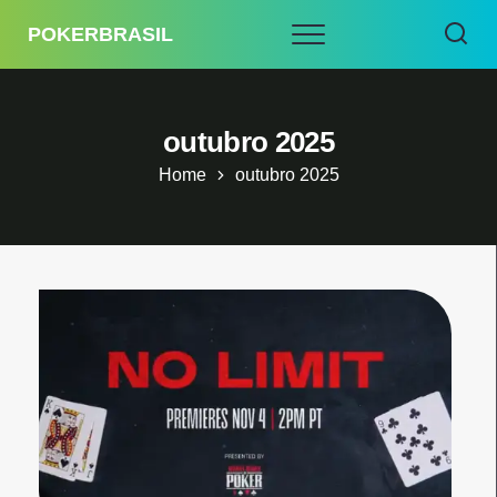
POKERBRASIL
outubro 2025
Home
outubro 2025