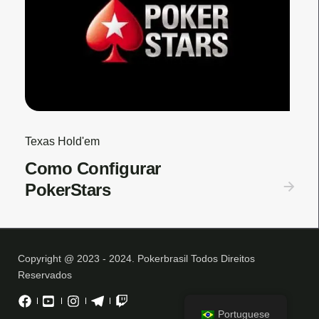
Texas Hold'em
Como Configurar
PokerStars
Copyright @ 2023 - 2024. Pokerbrasil Todos Direitos
Reservados
Portuguese