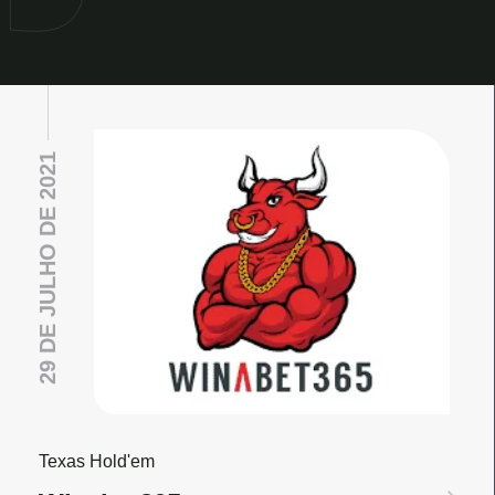
29 DE JULHO DE 2021
Texas Hold'em