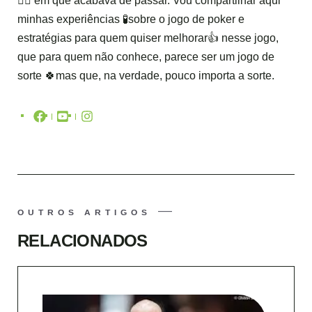
🤦‍♂️ em que acabava de passar. Vou compartilhar aqui
minhas experiências 🧪sobre o jogo de poker e
estratégias para quem quiser melhorar👍 nesse jogo,
que para quem não conhece, parece ser um jogo de
sorte 🍀mas que, na verdade, pouco importa a sorte.
OUTROS ARTIGOS
RELACIONADOS