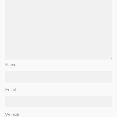
Name
Email
Website