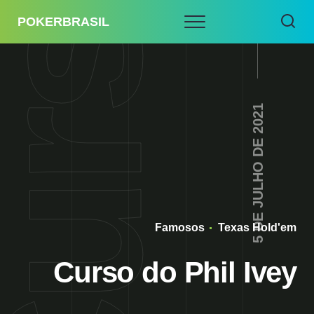
POKERBRASIL
5 DE JULHO DE 2021
Famosos
Texas Hold'em
Curso do Phil Ivey