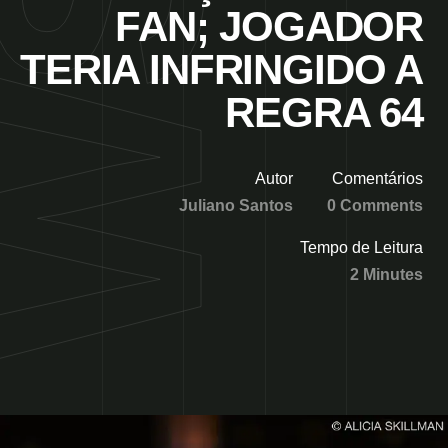
FAN; JOGADOR
TERIA INFRINGIDO A
REGRA 64
Autor
Comentários
Juliano Santos
0 Comments
Tempo de Leitura
2 Minutes