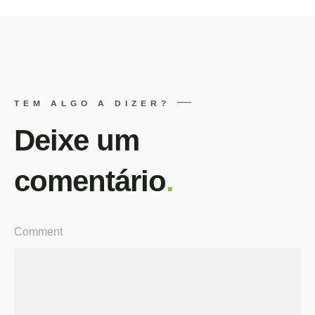
TEM ALGO A DIZER?
Deixe um
comentário
.
Comment