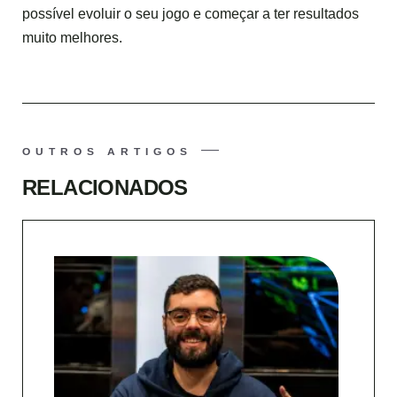
possível evoluir o seu jogo e começar a ter resultados
muito melhores.
OUTROS ARTIGOS
RELACIONADOS