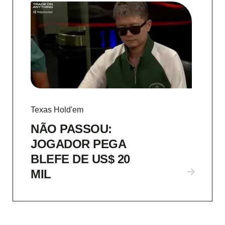
Texas Hold'em
NÃO PASSOU:
JOGADOR PEGA
BLEFE DE US$ 20
MIL