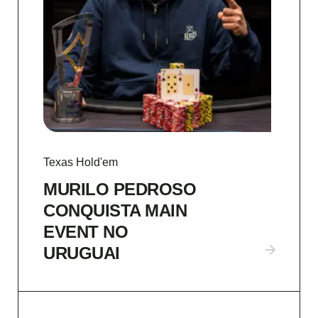
Texas Hold'em
MURILO PEDROSO
CONQUISTA MAIN
EVENT NO
URUGUAI