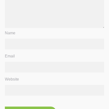
Name
Email
Website