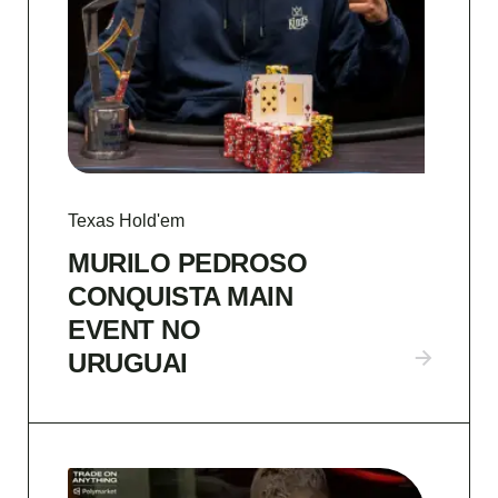
Texas Hold'em
MURILO PEDROSO
CONQUISTA MAIN
EVENT NO
URUGUAI