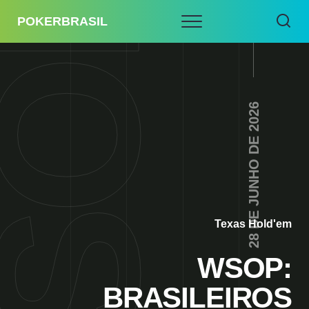
POKERBRASIL
28 DE JUNHO DE 2026
Texas Hold'em
WSOP:
BRASILEIROS