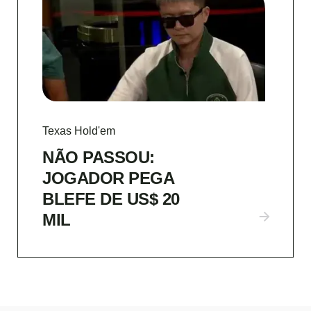
Texas Hold'em
NÃO PASSOU:
JOGADOR PEGA
BLEFE DE US$ 20
MIL