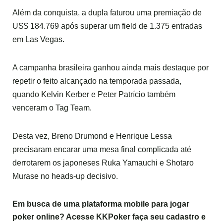
Além da conquista, a dupla faturou uma premiação de
US$ 184.769 após superar um field de 1.375 entradas
em Las Vegas.
A campanha brasileira ganhou ainda mais destaque por
repetir o feito alcançado na temporada passada,
quando Kelvin Kerber e Peter Patrício também
venceram o Tag Team.
Desta vez, Breno Drumond e Henrique Lessa
precisaram encarar uma mesa final complicada até
derrotarem os japoneses Ruka Yamauchi e Shotaro
Murase no heads-up decisivo.
Em busca de uma plataforma mobile para jogar
poker online? Acesse
KKPoker
faça seu cadastro e