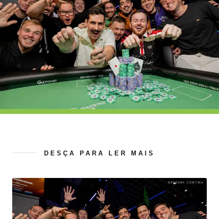
DESÇA PARA LER MAIS