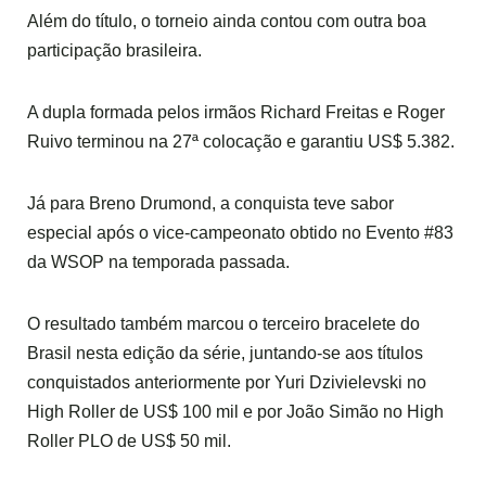
Além do título, o torneio ainda contou com outra boa
participação brasileira.
A dupla formada pelos irmãos Richard Freitas e Roger
Ruivo terminou na 27ª colocação e garantiu US$ 5.382.
Já para Breno Drumond, a conquista teve sabor
especial após o vice-campeonato obtido no Evento #83
da WSOP na temporada passada.
O resultado também marcou o terceiro bracelete do
Brasil nesta edição da série, juntando-se aos títulos
conquistados anteriormente por Yuri Dzivielevski no
High Roller de US$ 100 mil e por João Simão no High
Roller PLO de US$ 50 mil.