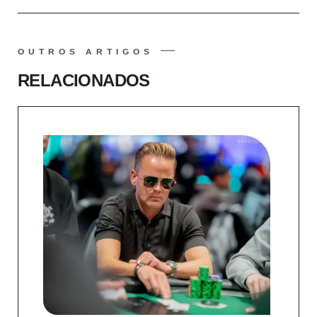
OUTROS ARTIGOS
RELACIONADOS