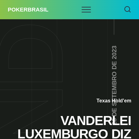
POKERBRASIL
28 DE SETEMBRO DE 2023
Texas Hold'em
VANDERLEI
LUXEMBURGO DIZ