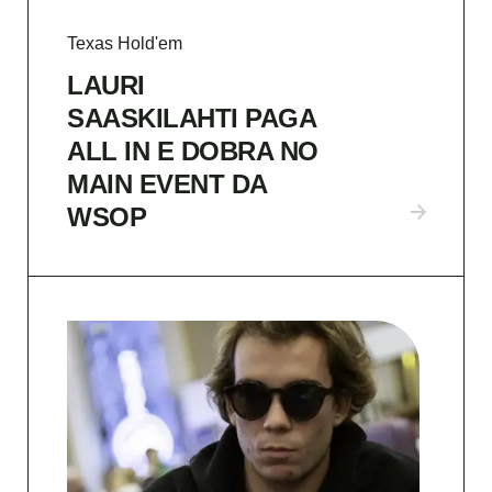
Texas Hold'em
LAURI
SAASKILAHTI PAGA
ALL IN E DOBRA NO
MAIN EVENT DA
WSOP