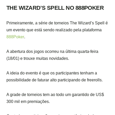
THE WIZARD’S SPELL NO 888POKER
Primeiramente, a série de torneios The Wizard’s Spell é
um evento que está sendo realizado pela plataforma
888Poker
.
A abertura dos jogos ocorreu na última quarta-feira
(18/01) e trouxe muitas novidades.
A ideia do evento é que os participantes tenham a
possibilidade de faturar alto participando de freerolls.
A grade de torneios tem ao todo um garantido de US$
300 mil em premiações.