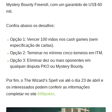
Mystery Bounty Freeroll, com um garantido de US$ 60
mil.
Confira abaixo os desafios:
Opção 1: Vencer 100 mãos nos cash games (sem
especificação de cartas).
Opção 2: Terminar no mínimo cinco torneios em ITM.
Opção 3: Eliminar dez ou mais oponentes em
qualquer disputa PKO ou Mystery Bounty.
Por fim, o The Wizard’s Spell vai até o dia 23 de abril e
os interessados podem conferir as informações
completar no site
888poker
.