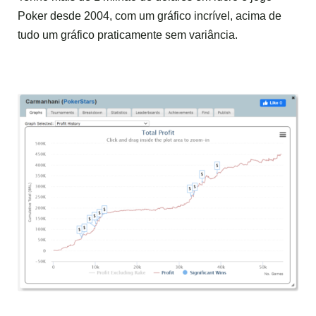
Poker desde 2004, com um gráfico incrível, acima de
tudo um gráfico praticamente sem variância.