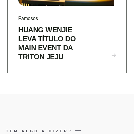
Famosos
HUANG WENJIE
LEVA TÍTULO DO
MAIN EVENT DA
TRITON JEJU
TEM ALGO A DIZER?