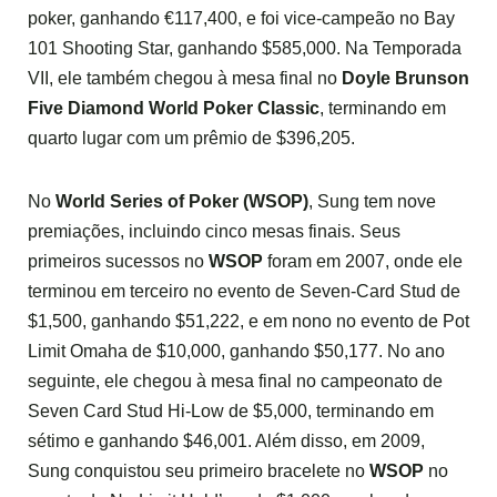
poker, ganhando €117,400, e foi vice-campeão no Bay
101 Shooting Star, ganhando $585,000. Na Temporada
VII, ele também chegou à mesa final no
Doyle Brunson
Five Diamond World Poker Classic
, terminando em
quarto lugar com um prêmio de $396,205​​.
No
World Series of Poker (WSOP)
, Sung tem nove
premiações, incluindo cinco mesas finais. Seus
primeiros sucessos no
WSOP
foram em 2007, onde ele
terminou em terceiro no evento de Seven-Card Stud de
$1,500, ganhando $51,222, e em nono no evento de Pot
Limit Omaha de $10,000, ganhando $50,177. No ano
seguinte, ele chegou à mesa final no campeonato de
Seven Card Stud Hi-Low de $5,000, terminando em
sétimo e ganhando $46,001. Além disso, em 2009,
Sung conquistou seu primeiro bracelete no
WSOP
no