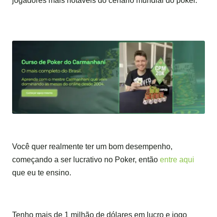
jogadores mais notáveis do cenário mundial do poker.
Você quer realmente ter um bom desempenho,
começando a ser lucrativo no Poker, então
entre aqui
que eu te ensino.
Tenho mais de 1 milhão de dólares em lucro e jogo