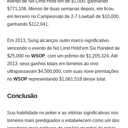
evento de No-Limit Hold’em de $1,000, ganhando
$771,106. Menos de duas semanas depois, ele ficou
em terceiro no Campeonato de 2-7 Lowball de $10,000,
ganhando $112,041​​​​.
Em 2013, Sung alcançou outro marco significativo,
vencendo o evento de No Limit Hold’em Six Handed de
$25,000 no
WSOP
, com um prêmio de $1,205,324. Até
2013, seus ganhos totais em torneios ao vivo
ultrapassavam $4,500,000, com suas nove premiações
no
WSOP
representando $1,061,518 desse total​​​​.
Conclusão
Sua habilidade no poker e as vitórias significativas nos
torneios mais prestigiados o estabelecem como um dos