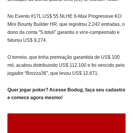
No Evento #17L US$ 55 NLHE 6-Max Progressive KO
Mini Bounty Builder HR, que registrou 2.242 entradas, o
dono da conta “S.totuli” garantiu o vice-campeonato e
faturou US$ 9.274.
O torneio, que tinha premiação garantida de US$ 100
mil, acabou distribuindo US$ 112.100 e foi vencido pelo
jogador “Brozza36”, que levou US$ 12.671.
Quer jogar poker? Acesse
Bodog
, faça seu cadastro
e comece agora mesmo!