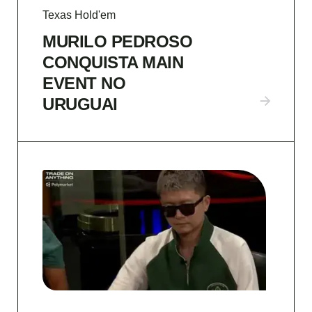
Texas Hold'em
MURILO PEDROSO
CONQUISTA MAIN
EVENT NO
URUGUAI