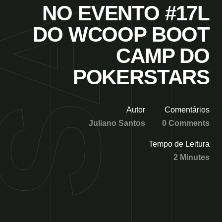
NO EVENTO #17L
DO WCOOP BOOT
CAMP DO
POKERSTARS
Autor
Comentários
Juliano Santos
0 Comments
Tempo de Leitura
2 Minutes