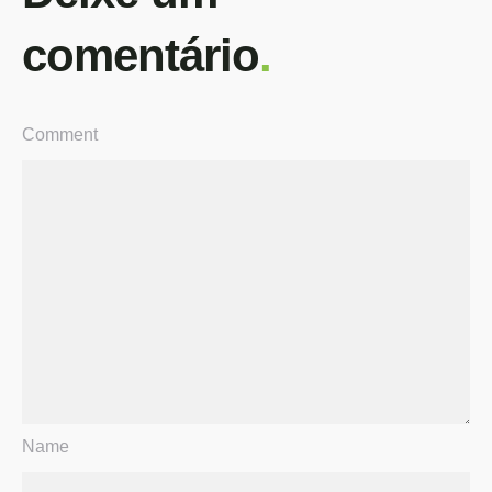
comentário
.
Comment
Name