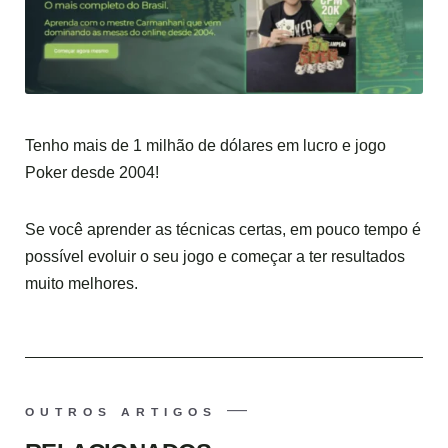
Tenho mais de 1 milhão de dólares em lucro e jogo
Poker desde 2004!
Se você aprender as técnicas certas, em pouco tempo é
possível evoluir o seu jogo e começar a ter resultados
muito melhores.
OUTROS ARTIGOS