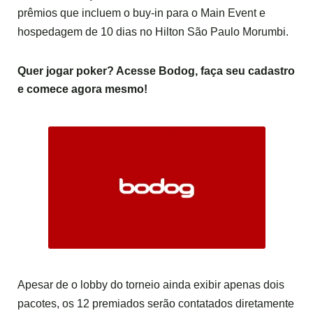
prêmios que incluem o buy-in para o Main Event e
hospedagem de 10 dias no Hilton São Paulo Morumbi.
Quer jogar poker? Acesse
Bodog
, faça seu cadastro
e comece agora mesmo!
Apesar de o lobby do torneio ainda exibir apenas dois
pacotes, os 12 premiados serão contatados diretamente