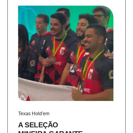
Texas Hold'em
A SELEÇÃO