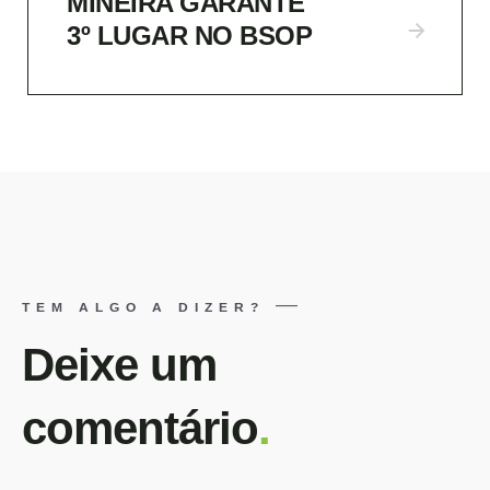
MINEIRA GARANTE
3º LUGAR NO BSOP
TEM ALGO A DIZER?
Deixe um
comentário
.