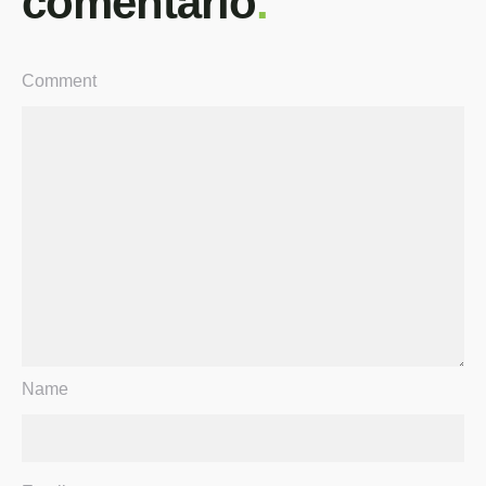
comentário
.
Comment
Name