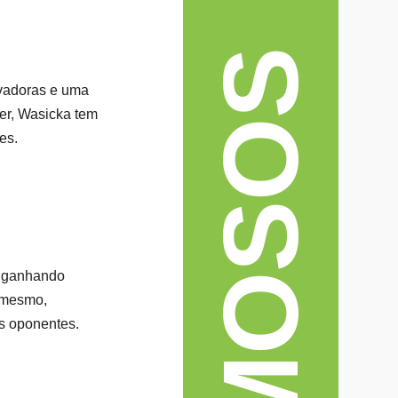
FAMOSOS
ovadoras e uma
er, Wasicka tem
es.
a ganhando
 mesmo,
us oponentes.