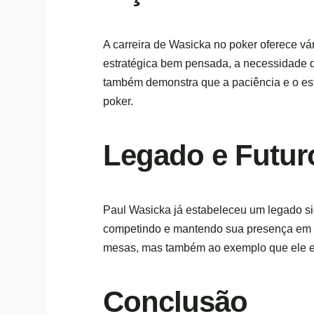
A carreira de Wasicka no poker oferece vá
estratégica bem pensada, a necessidade de
também demonstra que a paciência e o est
poker.
Legado e Futur
Paul Wasicka já estabeleceu um legado sig
competindo e mantendo sua presença em ev
mesas, mas também ao exemplo que ele es
Conclusão