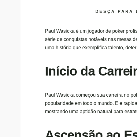
DESÇA PARA 
Paul Wasicka é um jogador de poker profis
série de conquistas notáveis nas mesas d
uma história que exemplifica talento, det
Início da Carrei
Paul Wasicka começou sua carreira no po
popularidade em todo o mundo. Ele rapid
mostrando uma aptidão natural para estra
Ascensão ao Es