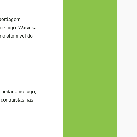
 abordagem
 de jogo. Wasicka
o alto nível do
speitada no jogo,
 conquistas nas