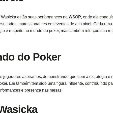
ul Wasicka estão suas performances na
WSOP
, onde ele conqu
 resultados impressionantes em eventos de alto nível. Cada um
ígio e respeito no mundo do poker, mas também reforçou sua 
ndo do Poker
s jogadores aspirantes, demonstrando que com a estratégia e 
oker. Ele também tem sido uma figura influente, contribuindo p
performances e presença nas mesas.
 Wasicka