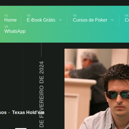
Home
E-Book Grátis
Cursos de Poker
C
WhatsApp
1 DE FEVEREIRO DE 2024
sos
Texas Hold'em