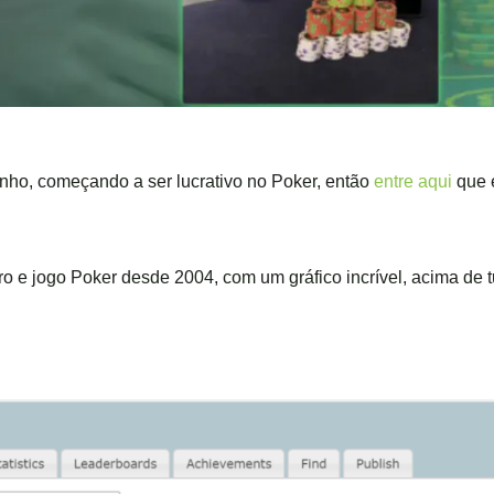
ho, começando a ser lucrativo no Poker, então
entre aqui
que 
o e jogo Poker desde 2004, com um gráfico incrível, acima de 