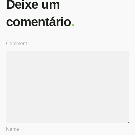
Deixe um
comentário
.
Comment
Name