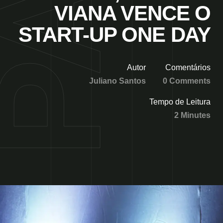
VIANA VENCE O
START-UP ONE DAY
Autor
Comentários
Juliano Santos
0 Comments
Tempo de Leitura
2 Minutes