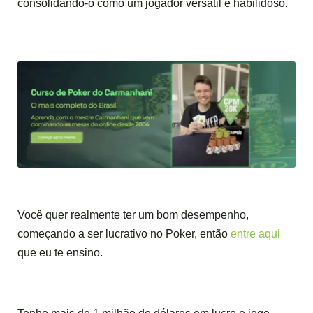
consolidando-o como um jogador versátil e habilidoso​​​​​​​​​​.
Você quer realmente ter um bom desempenho,
começando a ser lucrativo no Poker, então
entre aqui
que eu te ensino.