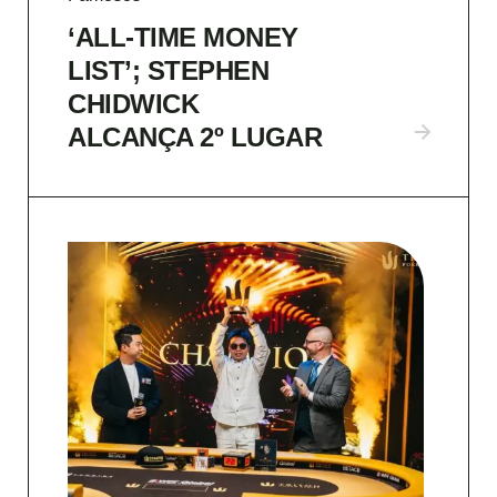
‘ALL-TIME MONEY
LIST’; STEPHEN
CHIDWICK
ALCANÇA 2º LUGAR