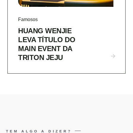
Famosos
HUANG WENJIE
LEVA TÍTULO DO
MAIN EVENT DA
TRITON JEJU
TEM ALGO A DIZER?