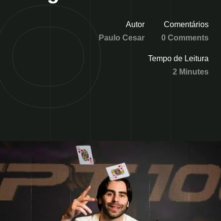
Autor
Comentários
Paulo Cesar
0 Comments
Tempo de Leitura
2 Minutes