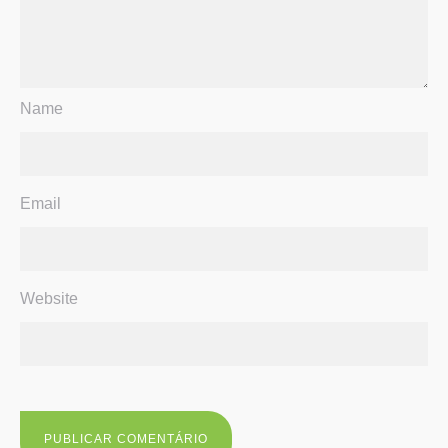
Name
Email
Website