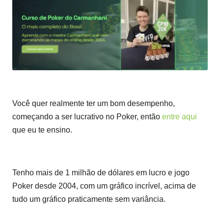
Você quer realmente ter um bom desempenho,
começando a ser lucrativo no Poker, então
entre aqui
que eu te ensino.
Tenho mais de 1 milhão de dólares em lucro e jogo
Poker desde 2004, com um gráfico incrível, acima de
tudo um gráfico praticamente sem variância.