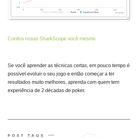
Confira nosso SharkScope você
mesmo
Se você aprender as técnicas certas, em pouco tempo é
possível evoluir o seu jogo e então começar a ter
resultados muito melhores, aprenda com quem tem
experiência de 2 décadas de poker.
POST TAGS