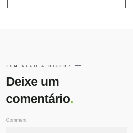
TEM ALGO A DIZER?
Deixe um
comentário
.
Comment