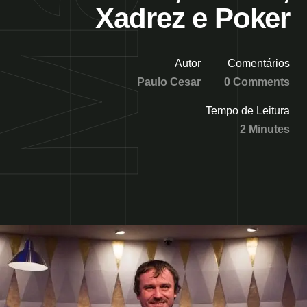
Xadrez e Poker
Autor
Comentários
Paulo Cesar
0 Comments
Tempo de Leitura
2 Minutes