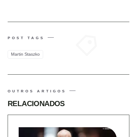
POST TAGS
Martin Staszko
OUTROS ARTIGOS
RELACIONADOS