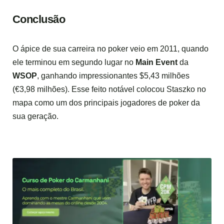
Conclusão
O ápice de sua carreira no poker veio em 2011, quando
ele terminou em segundo lugar no
Main Event
da
WSOP
, ganhando impressionantes $5,43 milhões
(€3,98 milhões). Esse feito notável colocou Staszko no
mapa como um dos principais jogadores de poker da
sua geração​​.