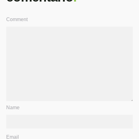
Comment
Name
Email