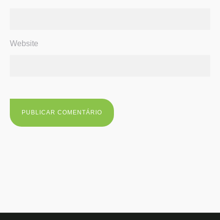
Website