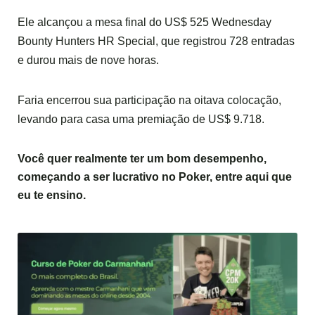
Ele alcançou a mesa final do US$ 525 Wednesday
Bounty Hunters HR Special, que registrou 728 entradas
e durou mais de nove horas.
Faria encerrou sua participação na oitava colocação,
levando para casa uma premiação de US$ 9.718.
Você quer realmente ter um bom desempenho,
começando a ser lucrativo no Poker,
entre aqui
que
eu te ensino.