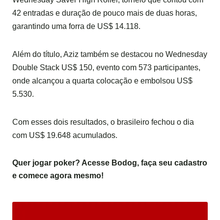
42 entradas e duração de pouco mais de duas horas,
garantindo uma forra de US$ 14.118.
Além do título, Aziz também se destacou no Wednesday
Double Stack US$ 150, evento com 573 participantes,
onde alcançou a quarta colocação e embolsou US$
5.530.
Com esses dois resultados, o brasileiro fechou o dia
com US$ 19.648 acumulados.
Quer jogar poker? Acesse
Bodog
, faça seu cadastro
e comece agora mesmo!