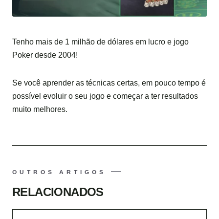
Tenho mais de 1 milhão de dólares em lucro e jogo
Poker desde 2004!
Se você aprender as técnicas certas, em pouco tempo é
possível evoluir o seu jogo e começar a ter resultados
muito melhores.
OUTROS ARTIGOS
RELACIONADOS