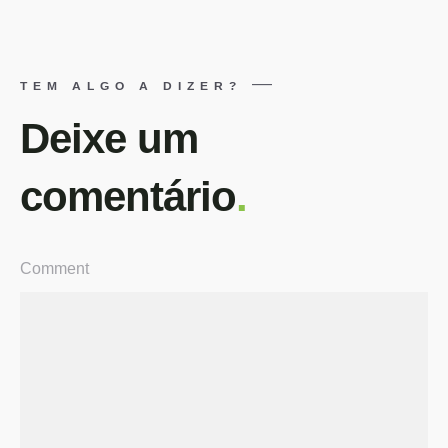
TEM ALGO A DIZER?
Deixe um
comentário
.
Comment