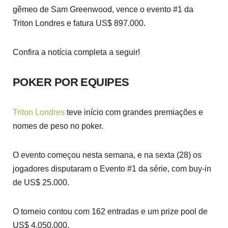
gêmeo de Sam Greenwood, vence o evento #1 da
Triton Londres e fatura US$ 897.000.
Confira a notícia completa a seguir!
POKER POR EQUIPES
Triton Londres
teve início com grandes premiações e
nomes de peso no poker.
O evento começou nesta semana, e na sexta (28) os
jogadores disputaram o Evento #1 da série, com buy-in
de US$ 25.000.
O torneio contou com 162 entradas e um prize pool de
US$ 4.050.000.