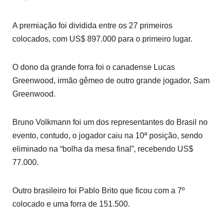
A premiação foi dividida entre os 27 primeiros
colocados, com US$ 897.000 para o primeiro lugar.
O dono da grande forra foi o canadense Lucas
Greenwood, irmão gêmeo de outro grande jogador, Sam
Greenwood.
Bruno Volkmann foi um dos representantes do Brasil no
evento, contudo, o jogador caiu na 10ª posição, sendo
eliminado na “bolha da mesa final”, recebendo US$
77.000.
Outro brasileiro foi Pablo Brito que ficou com a 7º
colocado e uma forra de 151.500.