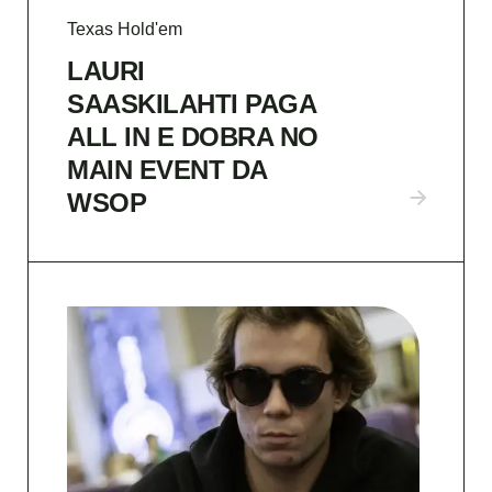
Texas Hold'em
LAURI
SAASKILAHTI PAGA
ALL IN E DOBRA NO
MAIN EVENT DA
WSOP