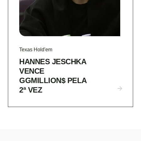
Texas Hold'em
HANNES JESCHKA
VENCE
GGMILLION$ PELA
2ª VEZ