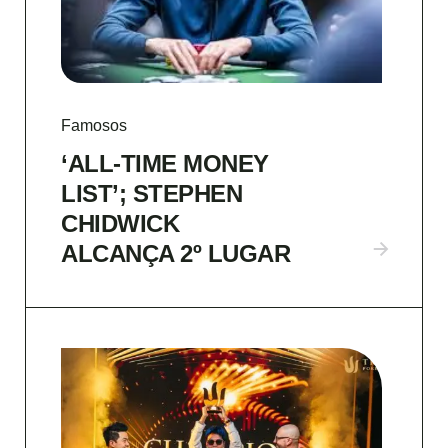
Famosos
‘ALL-TIME MONEY
LIST’; STEPHEN
CHIDWICK
ALCANÇA 2º LUGAR