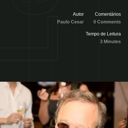
Autor
Comentários
Paulo Cesar
0 Comments
Tempo de Leitura
3 Minutes