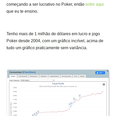
começando a ser lucrativo no Poker, então
entre aqui
que eu te ensino.
Tenho mais de 1 milhão de dólares em lucro e jogo
Poker desde 2004, com um gráfico incrível, acima de
tudo um gráfico praticamente sem variância.