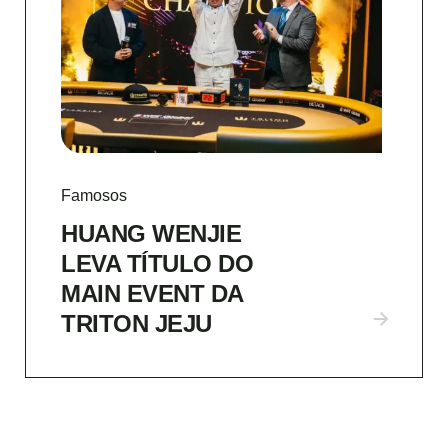
Famosos
HUANG WENJIE
LEVA TÍTULO DO
MAIN EVENT DA
TRITON JEJU