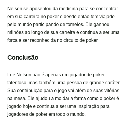
Nelson se aposentou da medicina para se concentrar
em sua carreira no poker e desde então tem viajado
pelo mundo participando de torneios. Ele ganhou
milhões ao longo de sua carreira e continua a ser uma
força a ser reconhecida no circuito de poker.
Conclusão
Lee Nelson não é apenas um jogador de poker
talentoso, mas também uma pessoa de grande caráter.
Sua contribuição para o jogo vai além de suas vitórias
na mesa. Ele ajudou a moldar a forma como o poker é
jogado hoje e continua a ser uma inspiração para
jogadores de poker em todo o mundo.