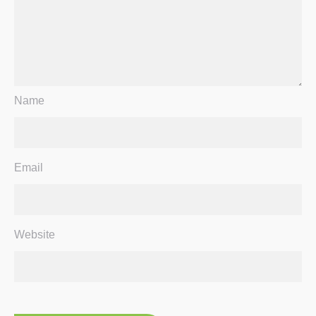
Name
Email
Website