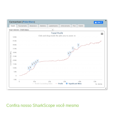
Confira nosso SharkScope você
mesmo