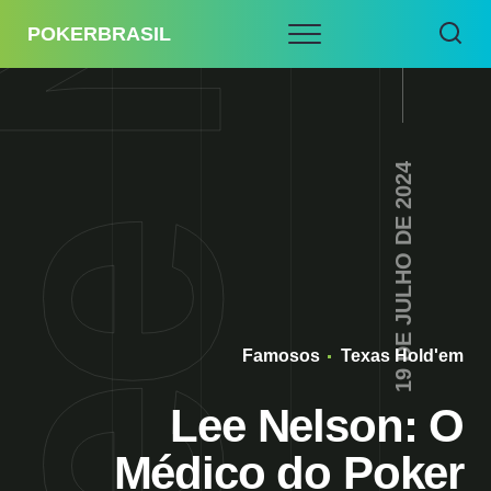
POKERBRASIL
19 DE JULHO DE 2024
Famosos
Texas Hold'em
Lee Nelson: O
Médico do Poker