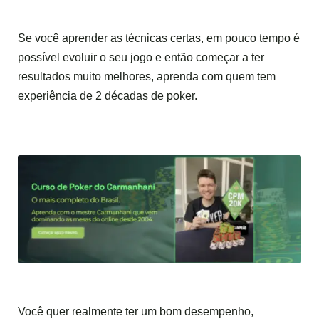
Se você aprender as técnicas certas, em pouco tempo é
possível evoluir o seu jogo e então começar a ter
resultados muito melhores, aprenda com quem tem
experiência de 2 décadas de poker.
Você quer realmente ter um bom desempenho,