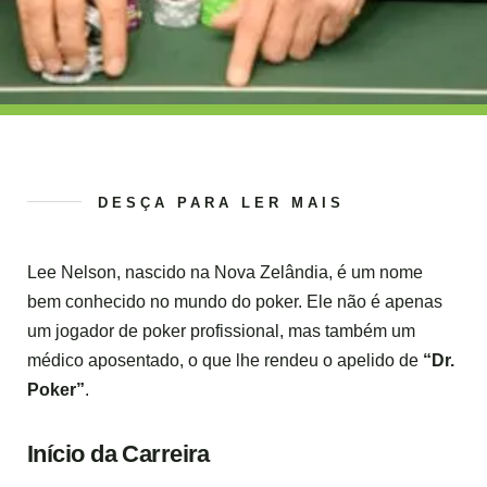
DESÇA PARA LER MAIS
Lee Nelson, nascido na Nova Zelândia, é um nome
bem conhecido no mundo do poker. Ele não é apenas
um jogador de poker profissional, mas também um
médico aposentado, o que lhe rendeu o apelido de
“Dr.
Poker”
.
Início da Carreira