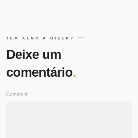
TEM ALGO A DIZER?
Deixe um
comentário
.
Comment