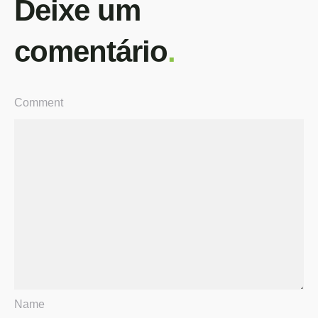
Deixe um
comentário
.
Comment
Name