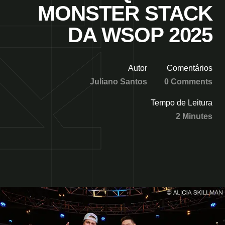
MONSTER STACK
DA WSOP 2025
Autor
Comentários
Juliano Santos
0 Comments
Tempo de Leitura
2 Minutes