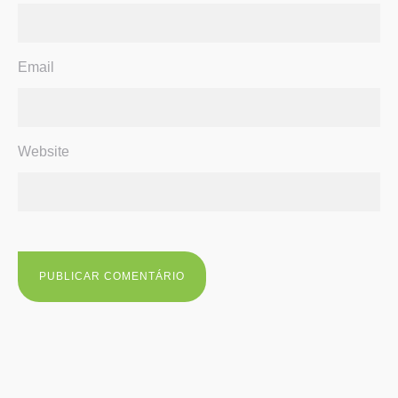
Email
Website