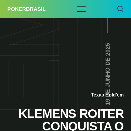
POKERBRASIL
19 DE JUNHO DE 2025
Texas Hold'em
KLEMENS ROITER
CONQUISTA O