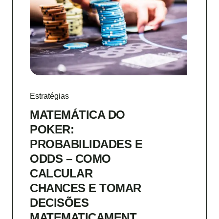
Estratégias
MATEMÁTICA DO
POKER:
PROBABILIDADES E
ODDS – COMO
CALCULAR
CHANCES E TOMAR
DECISÕES
MATEMATICAMENT