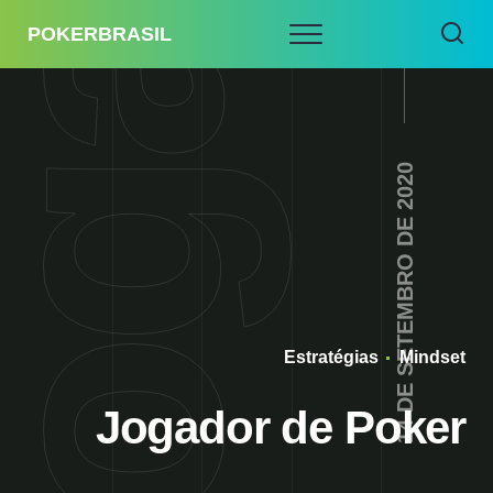
POKERBRASIL
14 DE SETEMBRO DE 2020
Estratégias
Mindset
Jogador de Poker