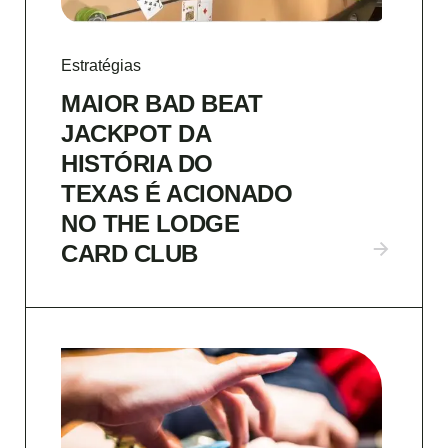
Estratégias
MAIOR BAD BEAT
JACKPOT DA
HISTÓRIA DO
TEXAS É ACIONADO
NO THE LODGE
CARD CLUB