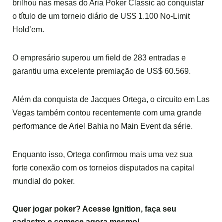
brilhou nas mesas do Aria Poker Classic ao conquistar
o título de um torneio diário de US$ 1.100 No-Limit
Hold’em.
O empresário superou um field de 283 entradas e
garantiu uma excelente premiação de US$ 60.569.
Além da conquista de Jacques Ortega, o circuito em Las
Vegas também contou recentemente com uma grande
performance de Ariel Bahia no Main Event da série.
Enquanto isso, Ortega confirmou mais uma vez sua
forte conexão com os torneios disputados na capital
mundial do poker.
Quer jogar poker? Acesse
Ignition
, faça seu
cadastro e comece agora mesmo!