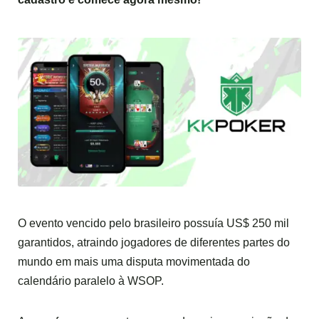
O evento vencido pelo brasileiro possuía US$ 250 mil
garantidos, atraindo jogadores de diferentes partes do
mundo em mais uma disputa movimentada do
calendário paralelo à WSOP.