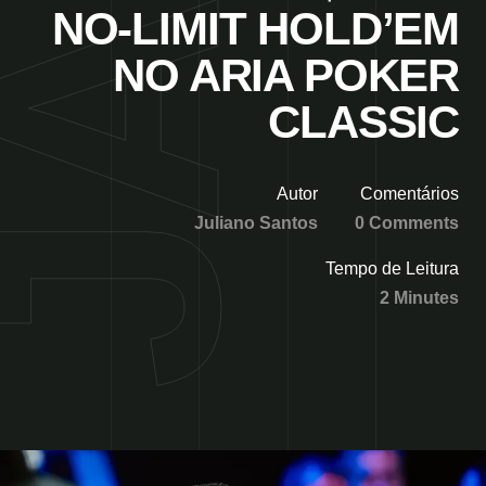
NO-LIMIT HOLD’EM
NO ARIA POKER
CLASSIC
Autor
Comentários
Juliano Santos
0 Comments
Tempo de Leitura
2 Minutes