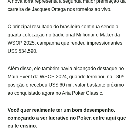
A nova forra representa a segunda maior premiação da
carreira de Jacques Ortega nos torneios ao vivo.
O principal resultado do brasileiro continua sendo a
quarta colocação no tradicional Millionaire Maker da
WSOP 2025, campanha que rendeu impressionantes
US$ 534.590.
Além disso, ele também havia alcançado destaque no
Main Event da WSOP 2024, quando terminou na 180ª
posição e recebeu US$ 60 mil, valor bastante próximo
ao conquistado agora no Aria Poker Classic.
Você quer realmente ter um bom desempenho,
começando a ser lucrativo no Poker,
entre aqui
que
eu te ensino.