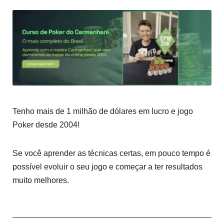
Tenho mais de 1 milhão de dólares em lucro e jogo
Poker desde 2004!
Se você aprender as técnicas certas, em pouco tempo é
possível evoluir o seu jogo e começar a ter resultados
muito melhores.