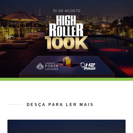
DESÇA PARA LER MAIS