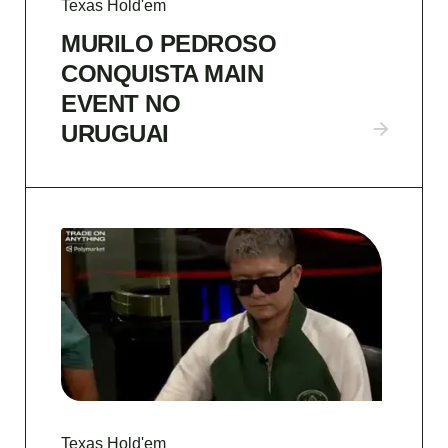
Texas Hold'em
MURILO PEDROSO
CONQUISTA MAIN
EVENT NO
URUGUAI
Texas Hold'em