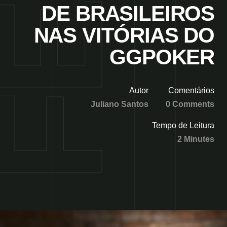
DE BRASILEIROS
NAS VITÓRIAS DO
GGPOKER
Autor
Comentários
Juliano Santos
0 Comments
Tempo de Leitura
2 Minutes