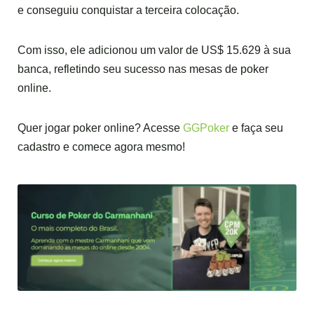
e conseguiu conquistar a terceira colocação.
Com isso, ele adicionou um valor de US$ 15.629 à sua
banca, refletindo seu sucesso nas mesas de poker
online.
Quer jogar poker online? Acesse
GGPoker
e faça seu
cadastro e comece agora mesmo!