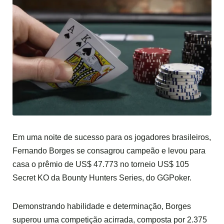
Em uma noite de sucesso para os jogadores brasileiros,
Fernando Borges se consagrou campeão e levou para
casa o prêmio de US$ 47.773 no torneio US$ 105
Secret KO da Bounty Hunters Series, do GGPoker.
Demonstrando habilidade e determinação, Borges
superou uma competição acirrada, composta por 2.375