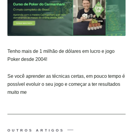
Tenho mais de 1 milhão de dólares em lucro e jogo
Poker desde 2004!
Se você aprender as técnicas certas, em pouco tempo é
possível evoluir o seu jogo e começar a ter resultados
muito me
OUTROS ARTIGOS