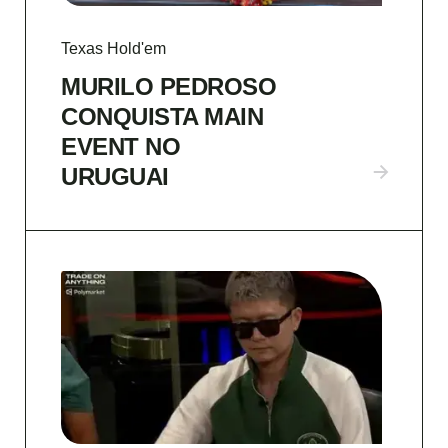
Texas Hold'em
MURILO PEDROSO
CONQUISTA MAIN
EVENT NO
URUGUAI