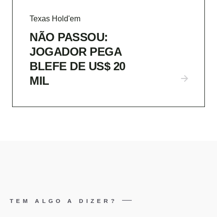
Texas Hold'em
NÃO PASSOU:
JOGADOR PEGA
BLEFE DE US$ 20
MIL
TEM ALGO A DIZER?