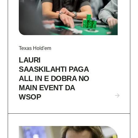
Texas Hold'em
LAURI
SAASKILAHTI PAGA
ALL IN E DOBRA NO
MAIN EVENT DA
WSOP