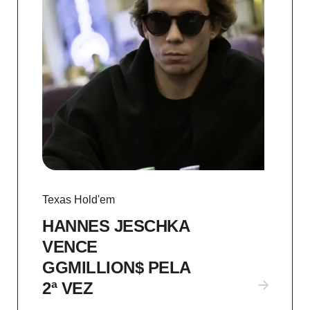
Texas Hold'em
HANNES JESCHKA
VENCE
GGMILLION$ PELA
2ª VEZ