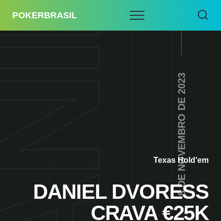
POKERBRASIL
8 DE NOVEMBRO DE 2023
Texas Hold'em
DANIEL DVORESS
CRAVA €25K