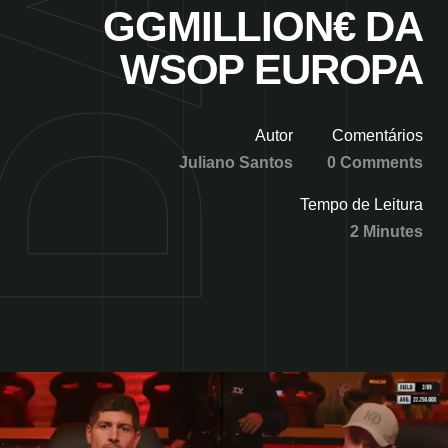
GGMILLION€ DA
WSOP EUROPA
Autor
Comentários
Juliano Santos
0 Comments
Tempo de Leitura
2 Minutes