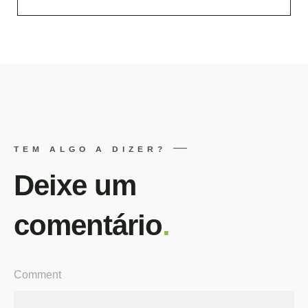
TEM ALGO A DIZER?
Deixe um
comentário
.
Comment