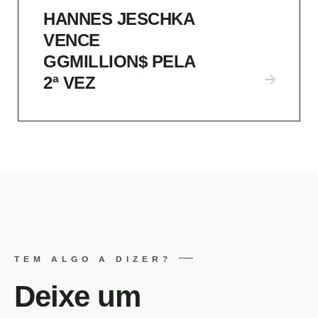
HANNES JESCHKA
VENCE
GGMILLION$ PELA
2ª VEZ
TEM ALGO A DIZER?
Deixe um