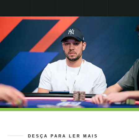
DESÇA PARA LER MAIS