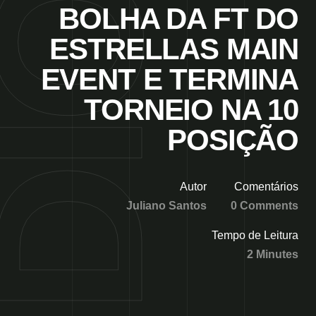
BOLHA DA FT DO
ESTRELLAS MAIN
EVENT E TERMINA
TORNEIO NA 10
POSIÇÃO
Autor
Comentários
Juliano Santos
0 Comments
Tempo de Leitura
2 Minutes