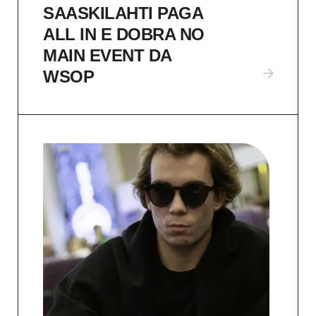
SAASKILAHTI PAGA
ALL IN E DOBRA NO
MAIN EVENT DA
WSOP