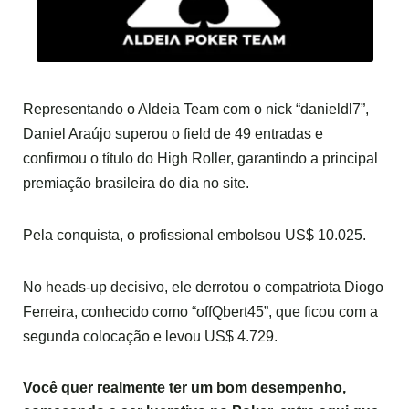
Representando o Aldeia Team com o nick “danieldl7”,
Daniel Araújo superou o field de 49 entradas e
confirmou o título do High Roller, garantindo a principal
premiação brasileira do dia no site.
Pela conquista, o profissional embolsou US$ 10.025.
No heads-up decisivo, ele derrotou o compatriota Diogo
Ferreira, conhecido como “offQbert45”, que ficou com a
segunda colocação e levou US$ 4.729.
Você quer realmente ter um bom desempenho,