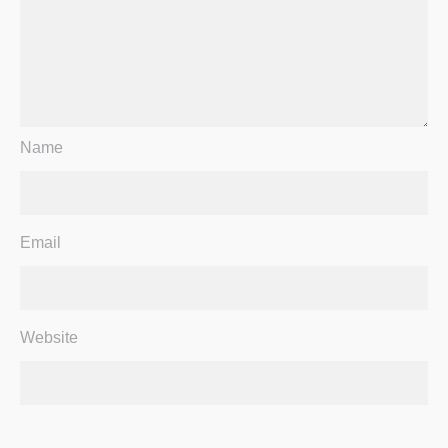
Name
Email
Website