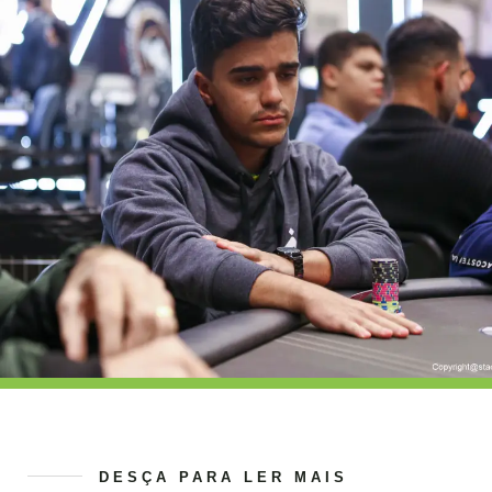
DESÇA PARA LER MAIS