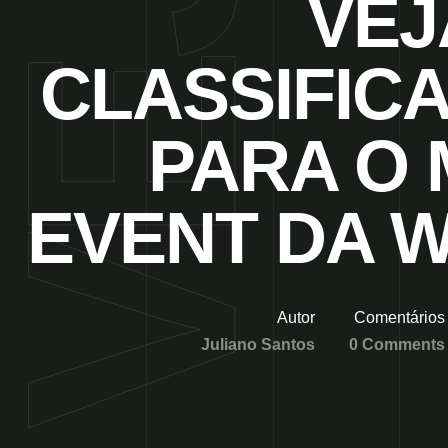
VEJ
CLASSIFIC
PARA O 
EVENT DA 
Autor
Comentários
Juliano Santos
0 Comments