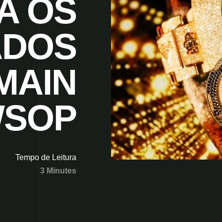
A OS
ADOS
MAIN
WSOP
Tempo de Leitura
3 Minutes