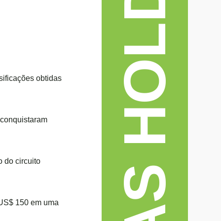
TEXAS HOLD'EM
sificações obtidas
 conquistaram
 do circuito
e US$ 150 em uma