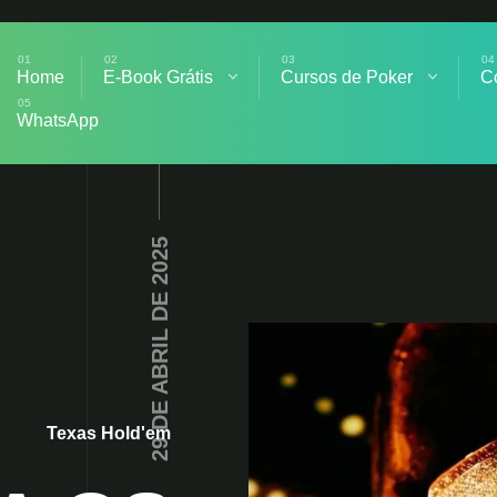
Home
E-Book Grátis
Cursos de Poker
C
WhatsApp
29 DE ABRIL DE 2025
Texas Hold'em