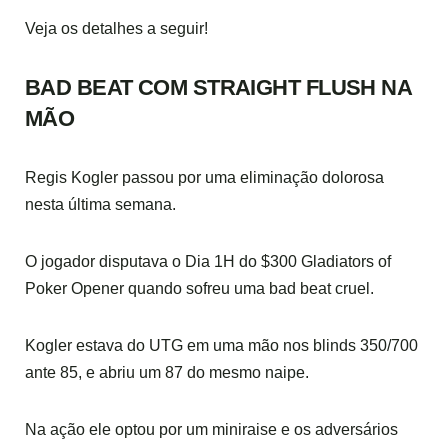
Veja os detalhes a seguir!
BAD BEAT COM STRAIGHT FLUSH NA
MÃO
Regis Kogler passou por uma eliminação dolorosa
nesta última semana.
O jogador disputava o Dia 1H do $300 Gladiators of
Poker Opener quando sofreu uma bad beat cruel.
Kogler estava do UTG em uma mão nos blinds 350/700
ante 85, e abriu um 87 do mesmo naipe.
Na ação ele optou por um miniraise e os adversários