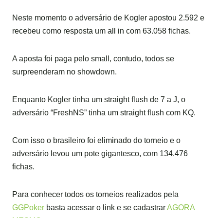
Neste momento o adversário de Kogler apostou 2.592 e
recebeu como resposta um all in com 63.058 fichas.
A aposta foi paga pelo small, contudo, todos se
surpreenderam no showdown.
Enquanto Kogler tinha um straight flush de 7 a J, o
adversário “FreshNS” tinha um straight flush com KQ.
Com isso o brasileiro foi eliminado do torneio e o
adversário levou um pote gigantesco, com 134.476
fichas.
Para conhecer todos os torneios realizados pela
GGPoker
basta acessar o link e se cadastrar
AGORA