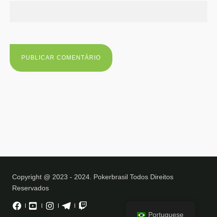
Copyright @ 2023 - 2024. Pokerbrasil Todos Direitos
Reservados
Portuguese