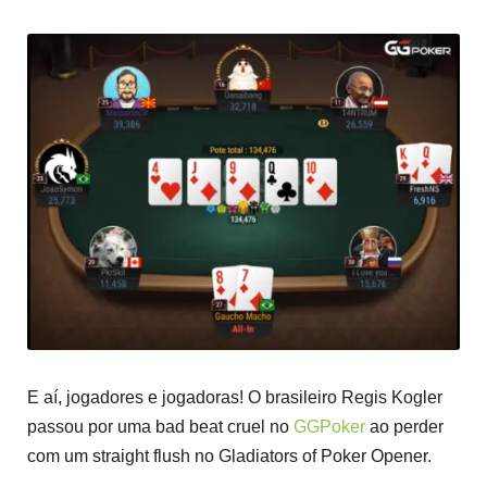
E aí, jogadores e jogadoras! O brasileiro Regis Kogler
passou por uma bad beat cruel no
GGPoker
ao perder
com um straight flush no Gladiators of Poker Opener.