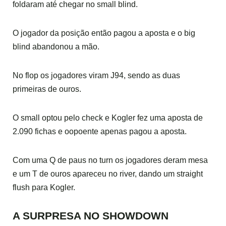
foldaram até chegar no small blind.
O jogador da posição então pagou a aposta e o big
blind abandonou a mão.
No flop os jogadores viram J94, sendo as duas
primeiras de ouros.
O small optou pelo check e Kogler fez uma aposta de
2.090 fichas e oopoente apenas pagou a aposta.
Com uma Q de paus no turn os jogadores deram mesa
e um T de ouros apareceu no river, dando um straight
flush para Kogler.
A SURPRESA NO SHOWDOWN