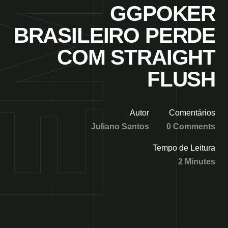
GGPOKER
BRASILEIRO PERDE
COM STRAIGHT
FLUSH
Autor
Comentários
Juliano Santos
0 Comments
Tempo de Leitura
2 Minutes