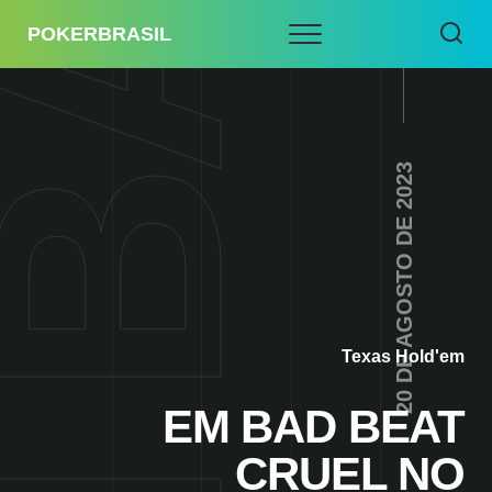
POKERBRASIL
20 DE AGOSTO DE 2023
Texas Hold'em
EM BAD BEAT
CRUEL NO