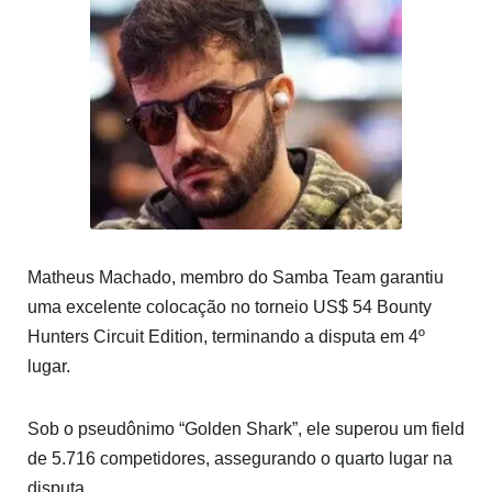
Matheus Machado, membro do Samba Team garantiu
uma excelente colocação no torneio US$ 54 Bounty
Hunters Circuit Edition, terminando a disputa em 4º
lugar.
Sob o pseudônimo “Golden Shark”, ele superou um field
de 5.716 competidores, assegurando o quarto lugar na
disputa.