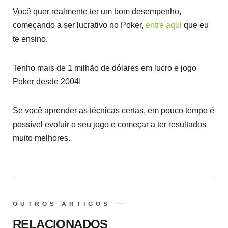
Você quer realmente ter um bom desempenho,
começando a ser lucrativo no Poker,
entre aqui
que eu
te ensino.
Tenho mais de 1 milhão de dólares em lucro e jogo
Poker desde 2004!
Se você aprender as técnicas certas, em pouco tempo é
possível evoluir o seu jogo e começar a ter resultados
muito melhores.
OUTROS ARTIGOS
RELACIONADOS