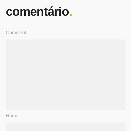
comentário
.
Comment
Name