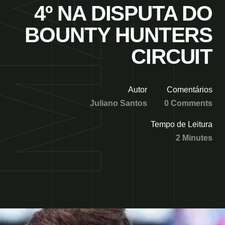
4º NA DISPUTA DO
BOUNTY HUNTERS
CIRCUIT
Autor
Comentários
Juliano Santos
0 Comments
Tempo de Leitura
2 Minutes