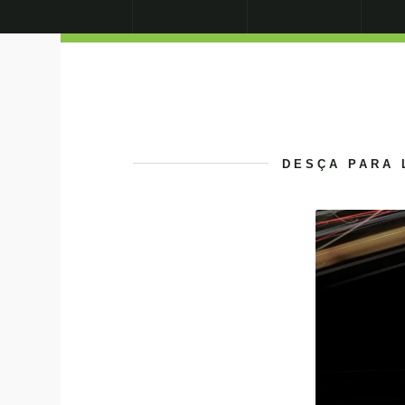
DESÇA PARA 