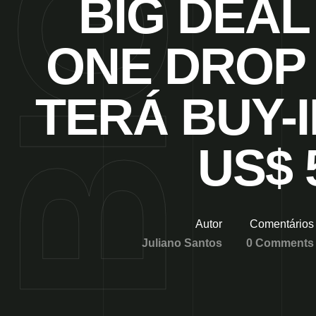
BIG DEAL
ONE DROP 
TERÁ BUY-I
US$ 
Autor
Comentários
Juliano Santos
0 Comments