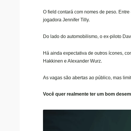
O field contará com nomes de peso. Entre
jogadora Jennifer Tilly.
Do lado do automobilismo, o ex-piloto Dav
Há ainda expectativa de outros ícones, 
Hakkinen e Alexander Wurz.
As vagas são abertas ao público, mas limit
Você quer realmente ter um bom desem