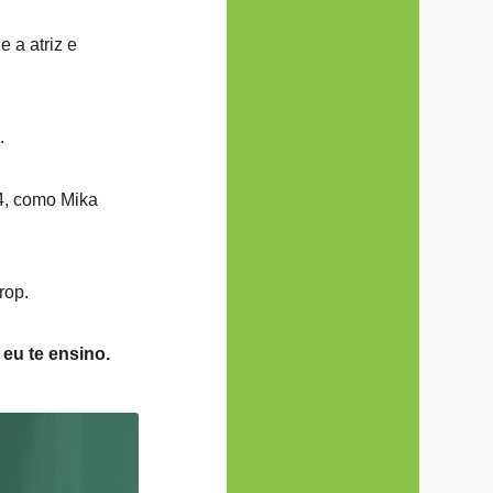
 a atriz e
.
4, como Mika
rop.
 eu te ensino.