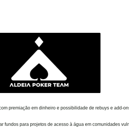
 com premiação em dinheiro e possibilidade de rebuys e add-on
ar fundos para projetos de acesso à água em comunidades vuln