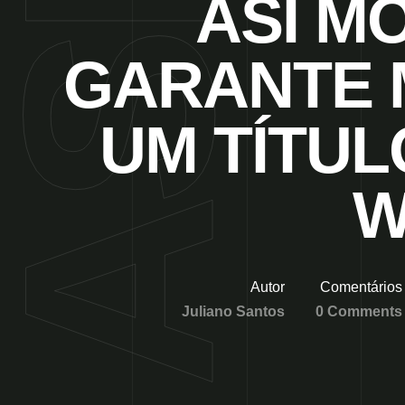
ASI M
GARANTE 
UM TÍTUL
W
Autor
Comentários
Juliano Santos
0 Comments