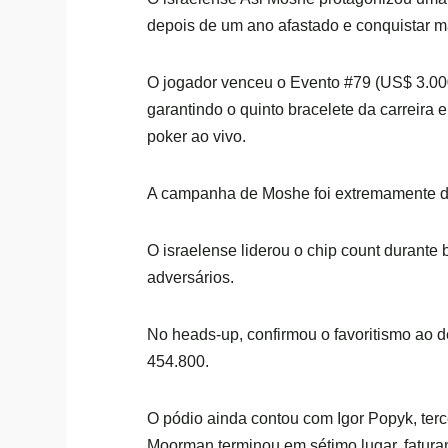
depois de um ano afastado e conquistar ma
O jogador venceu o Evento #79 (US$ 3.000
garantindo o quinto bracelete da carreira
poker ao vivo.
A campanha de Moshe foi extremamente do
O israelense liderou o chip count durant
adversários.
No heads-up, confirmou o favoritismo ao 
454.800.
O pódio ainda contou com Igor Popyk, ter
Moorman terminou em sétimo lugar, fatur