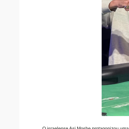
O israelense Asi Moshe protagonizou uma 