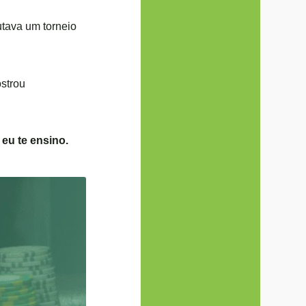
utava um torneio
strou
 eu te ensino.