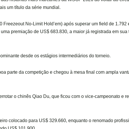
is um título da série mundial.
 Freezeout No-Limit Hold’em) após superar um field de 1.792 
 e uma premiação de US$ 683.830, a maior já registrada em sua t
minante desde os estágios intermediários do torneio.
e boa parte da competição e chegou à mesa final com ampla van
derrotar o chinês Qiao Du, que ficou com o vice-campeonato e 
ceiro colocado para US$ 329.660, enquanto o renomado profissi
ando US$ 101.900.