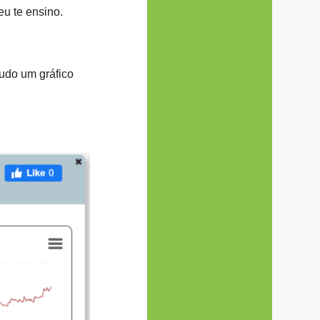
eu te ensino.
tudo um gráfico