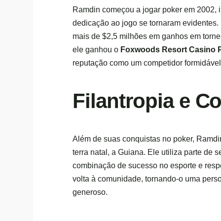
Ramdin começou a jogar poker em 2002, i
dedicação ao jogo se tornaram evidentes.
mais de $2,5 milhões em ganhos em tornei
ele ganhou o
Foxwoods Resort Casino P
reputação como um competidor formidável, 
Filantropia e C
Além de suas conquistas no poker, Ramdi
terra natal, a Guiana. Ele utiliza parte 
combinação de sucesso no esporte e respo
volta à comunidade, tornando-o uma perso
generoso​​.