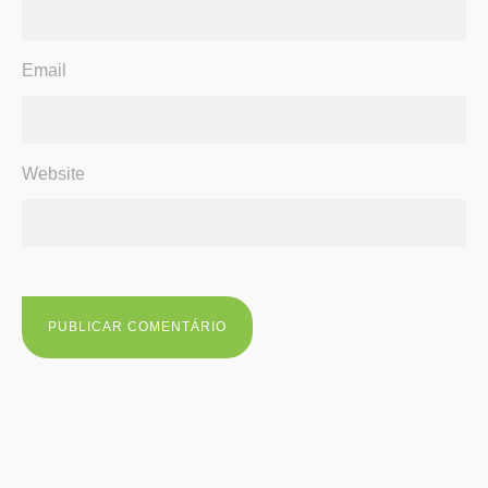
Email
Website