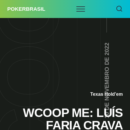
POKERBRASIL
10 DE NOVEMBRO DE 2022
Texas Hold'em
WCOOP ME: LUÍS
FARIA CRAVA