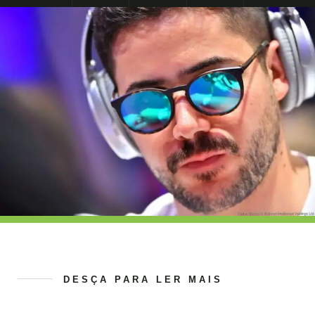
DESÇA PARA LER MAIS