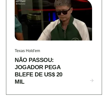
Texas Hold'em
NÃO PASSOU:
JOGADOR PEGA
BLEFE DE US$ 20
MIL