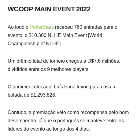
WCOOP MAIN EVENT 2022
Ao todo o
PokerStars
recebeu 760 entradas para o
evento, o $10.300 NLHE Main Event [World
Championship of NLHE].
Um prêmio total do torneio chegou a U$7,6 milhões,
divididos entre os 9 melhores players.
O primeiro colocado, Luís Faria levou para casa a
bolada de $1.293.826.
Contudo, a premiação veio como recompensa pelo bom
desempenho, já que o português se manteve entre os
líderes do evento ao longo dos 4 dias.