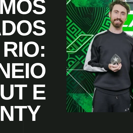
IMOS
ADOS
RIO:
NEIO
UT E
UNTY