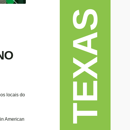
NO
os locais do
tin American