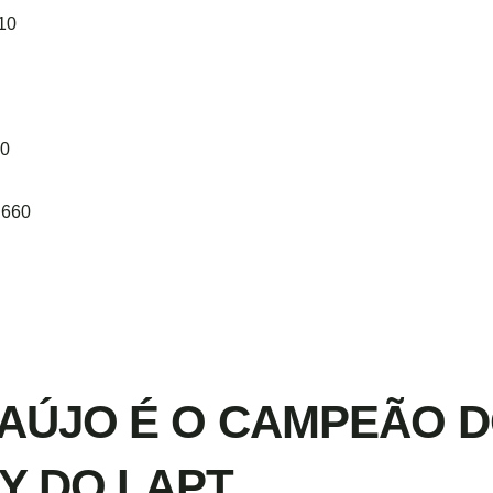
510
40
.660
AÚJO É O CAMPEÃO 
Y DO LAPT