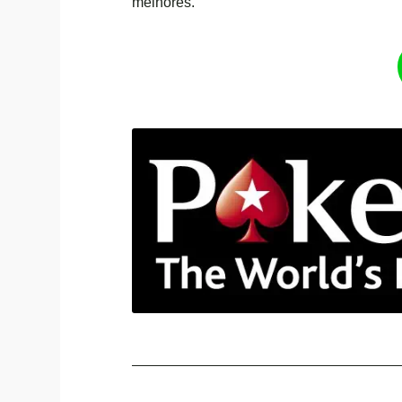
melhores.