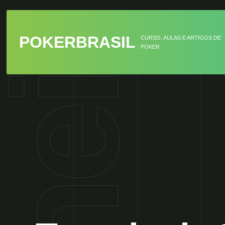
POKERBRASIL
CURSO, AULAS E ARTIGOS DE
POKER