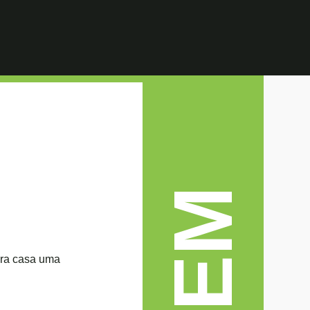
ara casa uma