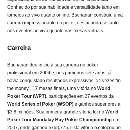
Conhecido por sua habilidade e versatilidade tanto em
torneios ao vivo quanto online, Buchanan construiu uma
carreira impressionante no poker, destacando-se tanto
nos eventos ao vivo quanto nas mesas virtuais.
Carreira
Buchanan deu início à sua carreira no poker
profissional em 2004 e, nos primeiros sete anos, já
havia conquistado resultados expressivos: 54 vezes “in
the money”, 17 mesas finais, uma vitória no
World
Poker Tour (WPT)
, participações em 27 eventos da
World Series of Poker (WSOP)
e ganhos superiores a
$3,8 milhões. Sua primeira grande vitória foi no
World
Poker Tour Mandalay Bay Poker Championship
em
2007, onde ganhou $768,775. Esta vitória o colocou no