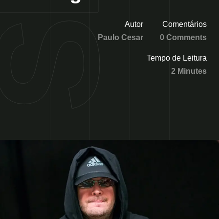
Autor
Comentários
Paulo Cesar
0 Comments
Tempo de Leitura
2 Minutes