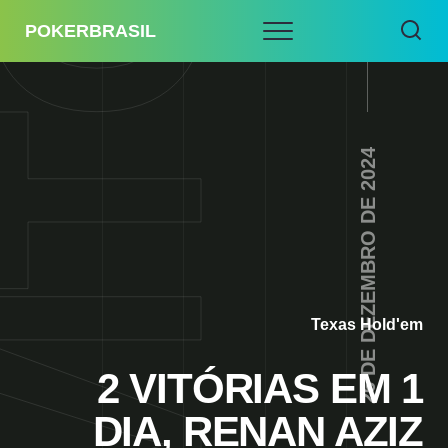
POKERBRASIL
26 DE DEZEMBRO DE 2024
Texas Hold'em
2 VITÓRIAS EM 1
DIA, RENAN AZIZ