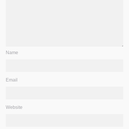
Name
Email
Website