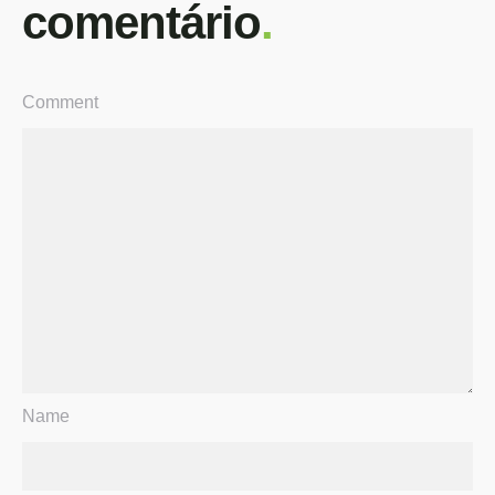
comentário
.
Comment
Name