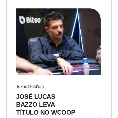
Texas Hold'em
JOSÉ LUCAS
BAZZO LEVA
TÍTULO NO WCOOP