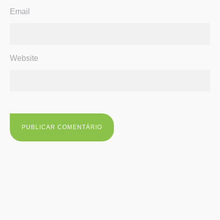
Email
Website