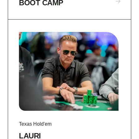
BOOT CAMP
Texas Hold'em
LAURI