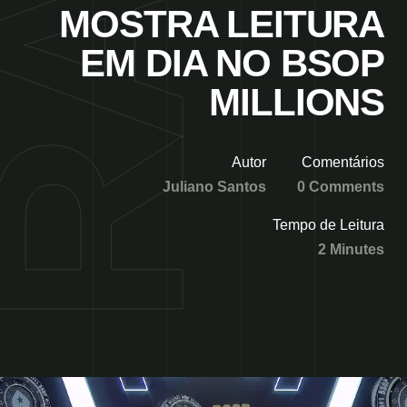
MOSTRA LEITURA
EM DIA NO BSOP
MILLIONS
Autor
Comentários
Juliano Santos
0 Comments
Tempo de Leitura
2 Minutes