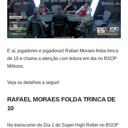
E aí, jogadores e jogadoras! Rafael Moraes folda trinca
de 10 e chama a atenção com leitura em dia no BSOP
Millions.
Veja os detalhes a seguir!
RAFAEL MORAES FOLDA TRINCA DE
10
No transcorrer do Dia 1 do Super High Roller no BSOP