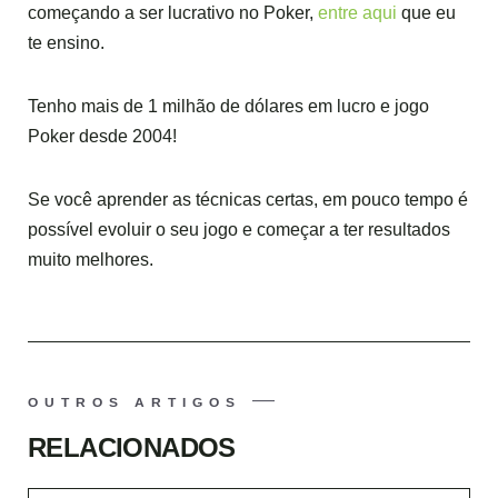
começando a ser lucrativo no Poker,
entre aqui
que eu
te ensino.
Tenho mais de 1 milhão de dólares em lucro e jogo
Poker desde 2004!
Se você aprender as técnicas certas, em pouco tempo é
possível evoluir o seu jogo e começar a ter resultados
muito melhores.
OUTROS ARTIGOS
RELACIONADOS