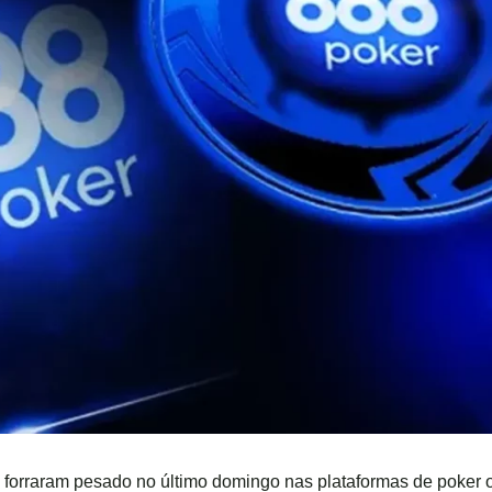
os forraram pesado no último domingo nas plataformas de poker o