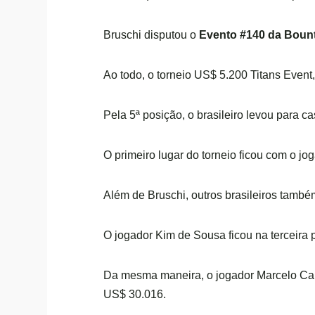
Bruschi disputou o
Evento #140 da Bount
Ao todo, o torneio US$ 5.200 Titans Event
Pela 5ª posição, o brasileiro levou para 
O primeiro lugar do torneio ficou com o 
Além de Bruschi, outros brasileiros tam
O jogador Kim de Sousa ficou na terceira 
Da mesma maneira, o jogador Marcelo Ca
US$ 30.016.