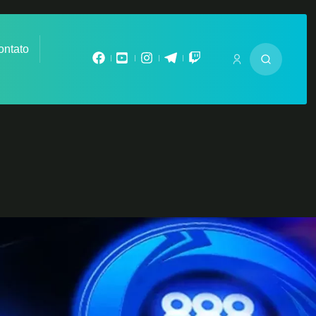
ontato