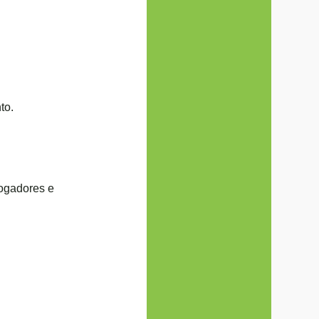
to.
 jogadores e