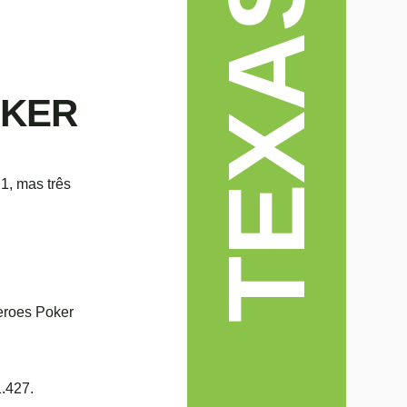
OKER
1, mas três
Heroes Poker
1.427.