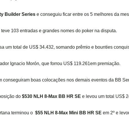
y Builder Series
e conseguiu ficar entre os 5 melhores da mesa
, teve 103 entradas e grandes nomes do poker na disputa.
casa um total de US$ 34.432, somando prêmio e bounties conqui
jogador Ignacio Morón, que forrou US$ 119.261em premiação.
bém conseguiram boas colocações nos demais eventos da BB Ser
posição do
$530 NLH 8-Max BB HR SE
e levou um total US$ 2
rtana terminou o
$55 NLH 8-Max Mini BB HR SE
em 2º e levo