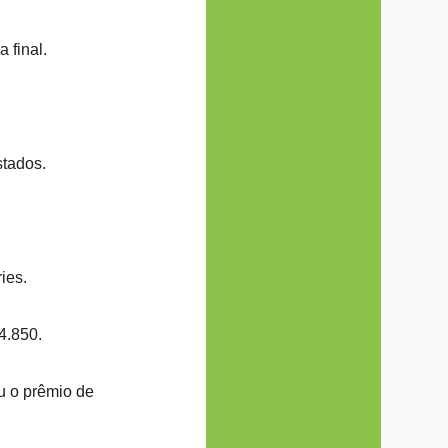
 final.
stados.
ies.
4.850.
u o prêmio de