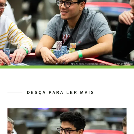
DESÇA PARA LER MAIS