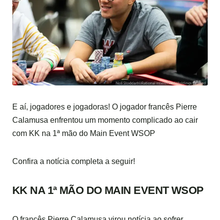
E aí, jogadores e jogadoras! O jogador francês Pierre
Calamusa enfrentou um momento complicado ao cair
com KK na 1ª mão do Main Event WSOP
Confira a notícia completa a seguir!
KK NA 1ª MÃO DO MAIN EVENT WSOP
O francês Pierre Calamusa virou notícia ao sofrer