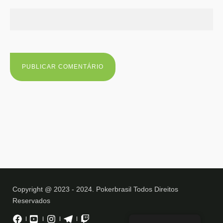
Copyright @ 2023 - 2024. Pokerbrasil Todos Direitos
Reservados