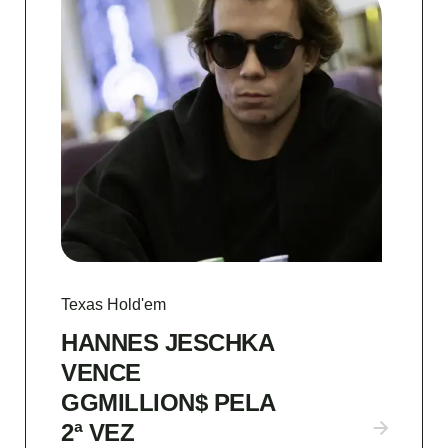
Texas Hold'em
HANNES JESCHKA
VENCE
GGMILLION$ PELA
2ª VEZ