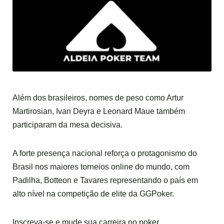
Além dos brasileiros, nomes de peso como Artur
Martirosian, Ivan Deyra e Leonard Maue também
participaram da mesa decisiva.
A forte presença nacional reforça o protagonismo do
Brasil nos maiores torneios online do mundo, com
Padilha, Botteon e Tavares representando o país em
alto nível na competição de elite da GGPoker.
Inscreva-se e mude sua carreira no poker.