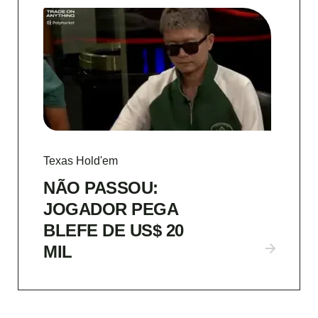
Texas Hold'em
NÃO PASSOU:
JOGADOR PEGA
BLEFE DE US$ 20
MIL