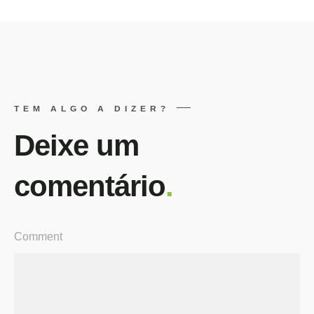
TEM ALGO A DIZER?
Deixe um
comentário
.
Comment