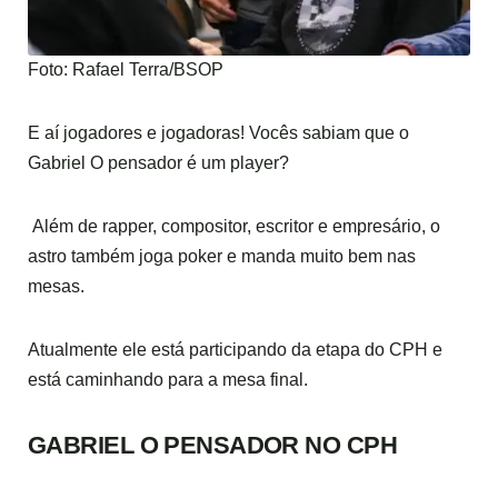
Foto: Rafael Terra/BSOP
E aí jogadores e jogadoras! Vocês sabiam que o
Gabriel O pensador é um player?
Além de rapper, compositor, escritor e empresário, o
astro também joga poker e manda muito bem nas
mesas.
Atualmente ele está participando da etapa do CPH e
está caminhando para a mesa final.
GABRIEL O PENSADOR NO CPH