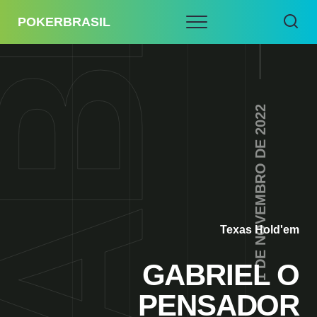
POKERBRASIL
1 DE NOVEMBRO DE 2022
Texas Hold'em
GABRIEL O
PENSADOR