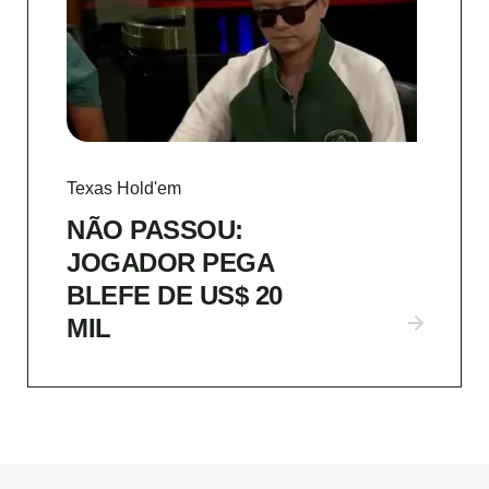
Texas Hold'em
NÃO PASSOU:
JOGADOR PEGA
BLEFE DE US$ 20
MIL