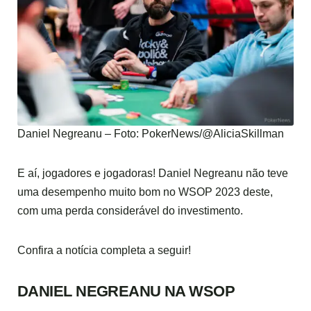
Daniel Negreanu – Foto: PokerNews/@AliciaSkillman
E aí, jogadores e jogadoras! Daniel Negreanu não teve
uma desempenho muito bom no WSOP 2023 deste,
com uma perda considerável do investimento.
Confira a notícia completa a seguir!
DANIEL NEGREANU NA WSOP