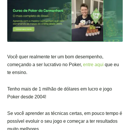
Você quer realmente ter um bom desempenho,
começando a ser lucrativo no Poker,
entre aqui
que eu
te ensino.
Tenho mais de 1 milhão de dólares em lucro e jogo
Poker desde 2004!
Se você aprender as técnicas certas, em pouco tempo é
possível evoluir o seu jogo e começar a ter resultados
muito melhores.